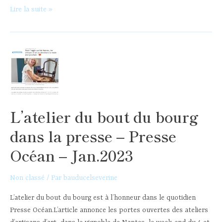
Journées
Lire la suite »
Européennes
des
Métiers
d’art
–
Avril
2023
L’atelier du bout du bourg
dans la presse – Presse
Océan – Jan.2023
Non classé
/ Par
bauducelseverine
L’atelier du bout du bourg est à l’honneur dans le quotidien
Presse Océan.L’article annonce les portes ouvertes des ateliers