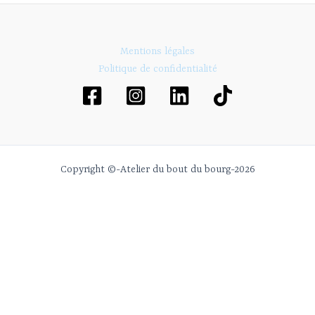
2022
Mentions légales
Politique de confidentialité
Copyright ©-Atelier du bout du bourg-2026