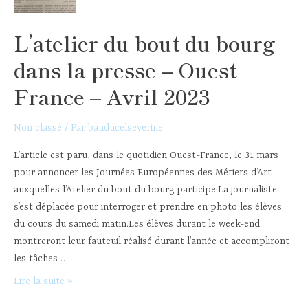
de
Nantes
L’atelier du bout du bourg
en
stage
dans la presse – Ouest
à
l’atelier
France – Avril 2023
–
Avril
Non classé
/ Par
bauducelseverine
2023
L’article est paru, dans le quotidien Ouest-France, le 31 mars
pour annoncer les Journées Européennes des Métiers d’Art
auxquelles l’Atelier du bout du bourg participe.La journaliste
s’est déplacée pour interroger et prendre en photo les élèves
du cours du samedi matin.Les élèves durant le week-end
montreront leur fauteuil réalisé durant l’année et accompliront
les tâches …
L’atelier
Lire la suite »
du