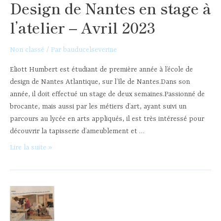
Design de Nantes en stage à
l’atelier – Avril 2023
Non classé
/ Par
bauducelseverine
Eliott Humbert est étudiant de première année à l’école de
design de Nantes Atlantique, sur l’île de Nantes.Dans son
année, il doit effectué un stage de deux semaines.Passionné de
brocante, mais aussi par les métiers d’art, ayant suivi un
parcours au lycée en arts appliqués, il est très intéressé pour
découvrir la tapisserie d’ameublement et …
Eliott :
Lire la suite »
étudiant
à
l’école
de
Design