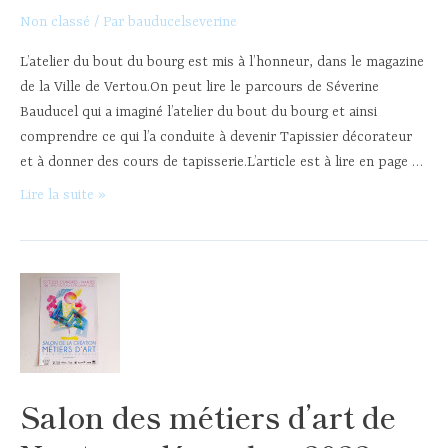
Non classé
/ Par
bauducelseverine
L’atelier du bout du bourg est mis à l’honneur, dans le magazine
de la Ville de Vertou.On peut lire le parcours de Séverine
Bauducel qui a imaginé l’atelier du bout du bourg et ainsi
comprendre ce qui l’a conduite à devenir Tapissier décorateur
et à donner des cours de tapisserie.L’article est à lire en page …
L’atelier
Lire la suite »
du
bout
du
bourg
dans
la
presse
–
Salon des métiers d’art de
Vertou
Magazine