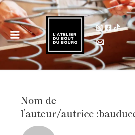
Aller
au
contenu
Main
Menu
Nom de
l’auteur/autrice :bauduc