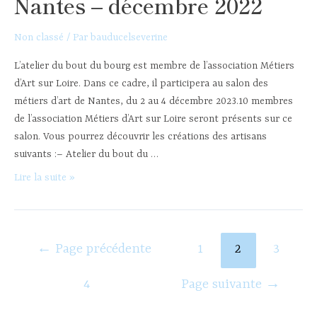
Nantes – décembre 2022
–
Jan.2023
Non classé
/ Par
bauducelseverine
L’atelier du bout du bourg est membre de l’association Métiers
d’Art sur Loire. Dans ce cadre, il participera au salon des
métiers d’art de Nantes, du 2 au 4 décembre 2023.10 membres
de l’association Métiers d’Art sur Loire seront présents sur ce
salon. Vous pourrez découvrir les créations des artisans
suivants :– Atelier du bout du …
Salon
Lire la suite »
des
métiers
d’art
Pagination
←
Page précédente
1
2
3
de
des
Nantes
publications
4
Page suivante
→
–
décembre