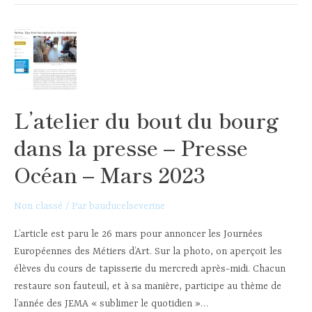
bout
du
bourg
dans
la
presse
L’atelier du bout du bourg
–
Ouest
dans la presse – Presse
France
–
Océan – Mars 2023
Avril
2023
Non classé
/ Par
bauducelseverine
L’article est paru le 26 mars pour annoncer les Journées
Européennes des Métiers d’Art. Sur la photo, on aperçoit les
élèves du cours de tapisserie du mercredi après-midi. Chacun
restaure son fauteuil, et à sa manière, participe au thème de
l’année des JEMA « sublimer le quotidien »…