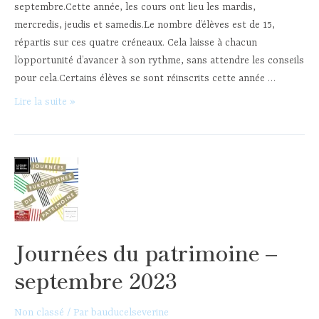
septembre.Cette année, les cours ont lieu les mardis,
mercredis, jeudis et samedis.Le nombre d’élèves est de 15,
répartis sur ces quatre créneaux. Cela laisse à chacun
l’opportunité d’avancer à son rythme, sans attendre les conseils
pour cela.Certains élèves se sont réinscrits cette année …
Rentrée
Lire la suite »
2023/2024
:
reprise
des
cours
Journées du patrimoine –
septembre 2023
Non classé
/ Par
bauducelseverine