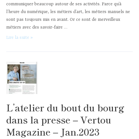
communiquer beaucoup autour de ses activités. Parce qu’à
l’heure du numérique, les métiers d’art, les métiers manuels ne
sont pas toujours mis en avant. Or ce sont de merveilleux
métiers avec des savoir-faire …
Portes
Lire la suite »
ouvertes
d’artisans
d’art
dans
le
vignoble
de
Nantes
L’atelier du bout du bourg
–
Fév.
dans la presse – Vertou
2023
Magazine – Jan.2023